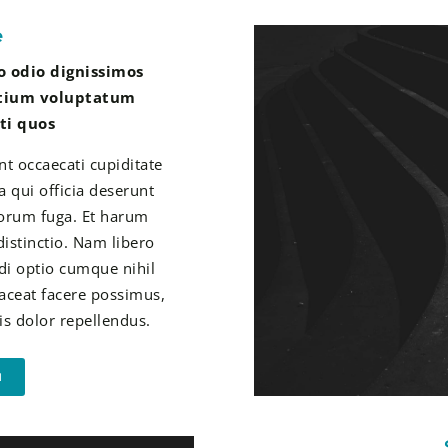
e
o odio dignissimos
ntium voluptatum
ti quos
nt occaecati cupiditate
a qui officia deserunt
lorum fuga. Et harum
distinctio. Nam libero
di optio cumque nihil
ceat facere possimus,
s dolor repellendus.
N