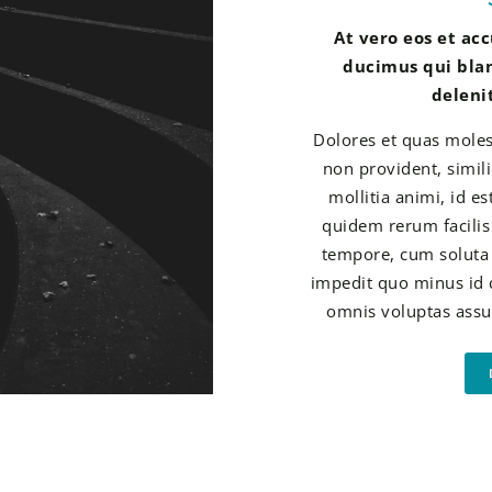
At vero eos et ac
ducimus qui bla
deleni
Dolores et quas molest
non provident, simili
mollitia animi, id e
quidem rerum facilis 
tempore, cum soluta 
impedit quo minus id
omnis voluptas assu