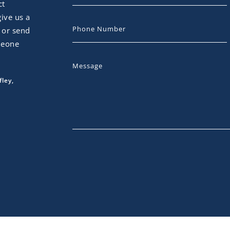
ct
give us a
s or send
meone
fley,