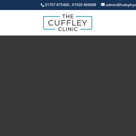
01707 875400
,
01920 466088
admin@halephysi