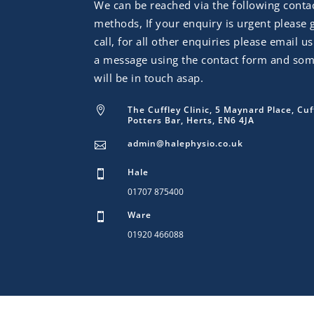
We can be reached via the following conta
methods, If your enquiry is urgent please 
call, for all other enquiries please email u
a message using the contact form and so
will be in touch asap.
The Cuffley Clinic, 5 Maynard Place, Cuf

Potters Bar, Herts, EN6 4JA
admin@halephysio.co.uk

Hale

01707 875400
Ware

01920 466088