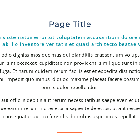
Page Title
nis iste natus error sit voluptatem accusantium dolo
ab illo inventore veritatis et quasi architecto beatae v
o odio dignissimos ducimus qui blanditiis praesentium volupt
ri sint occaecati cupiditate non provident, similique sunt in c
fuga. Et harum quidem rerum facilis est et expedita distinct
ihil impedit quo minus id quod maxime placeat facere possi
omnis dolor repellendus.
t officiis debitis aut rerum necessitatibus saepe eveniet ut 
ue earum rerum hic tenetur a sapiente delectus, ut aut reicie
consequatur aut perferendis doloribus asperiores repellat.