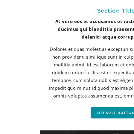
Section Titl
At vero eos et accusamus et iust
ducimus qui blanditiis praese
deleniti atque corrup
Dolores et quas molestias excepturi si
non provident, similique sunt in culp
mollitia animi, id est laborum et do
quidem rerum facilis est et expedita 
tempore, cum soluta nobis est eligen
impedit quo minus id quod maxime pla
omnis voluptas assumenda est, omni
DEFAULT BUTTO