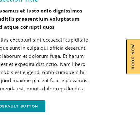
cusamus et iusto odio dignissimos
nditiis praesentium voluptatum
ti atque corrupti quos
ias excepturi sint occaecati cupiditate
BOOK NOW
que sunt in culpa qui officia deserunt
st laborum et dolorum fuga. Et harum
est et expedita distinctio. Nam libero
nobis est eligendi optio cumque nihil
 quod maxime placeat facere possimus,
menda est, omnis dolor repellendus.
DEFAULT BUTTON